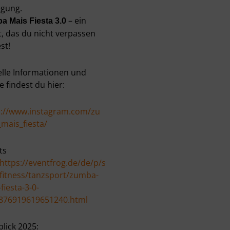
gung.
– ein
a Mais Fiesta 3.0
t, das du nicht verpassen
est!
elle Informationen und
e findest du hier:
s://www.instagram.com/zu
mais_fiesta/
ts
https://eventfrog.de/de/p/s
-fitness/tanzsport/zumba-
fiesta-3-0-
876919619651240.html
lick 2025: