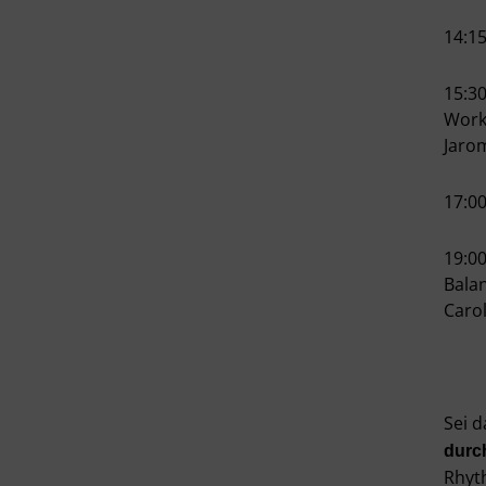
14:1
15:3
Work
Jaro
17:0
19:00
Bala
Caro
Sei 
durc
Rhyt