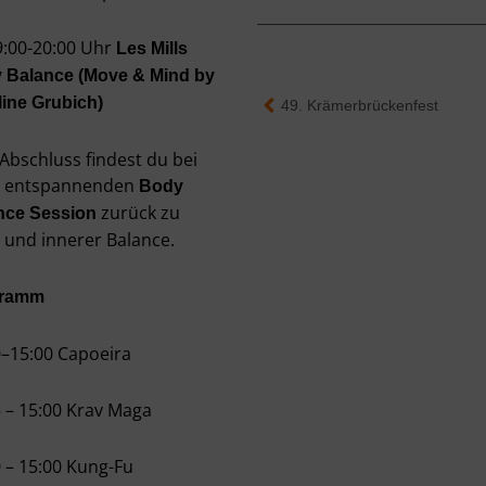
 19:00-20:00 Uhr
Les Mills
 Balance (Move & Mind by
line Grubich)
Zurück
49. Krämerbrückenfest
Abschluss findest du bei
r entspannenden
Body
zurück zu
nce Session
 und innerer Balance.
gramm
0–15:00 Capoeira
5 – 15:00 Krav Maga
0 – 15:00 Kung-Fu