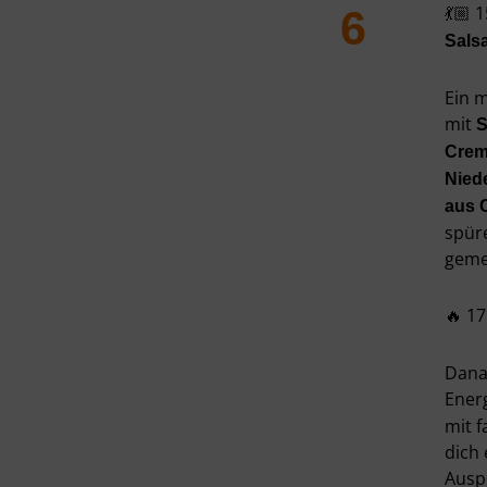
💃🏼 
6
Sals
Ein 
mit
S
Crem
Nied
aus 
spür
geme
🔥 1
Dana
Ener
mit f
dich
Ausp