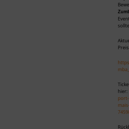
Bewe
Zumb
Even
sollt
Aktu
Preis
http
mba_
Ticke
hier:
port
mais-
7459
Rückb