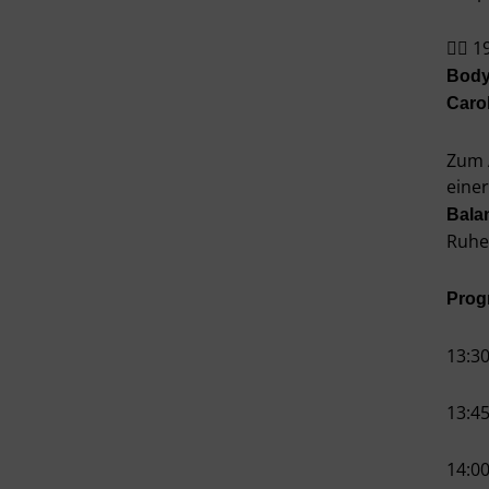
🧘‍♀️
Body
Caro
Zum 
eine
Bala
Ruhe
Pro
13:3
13:4
14:0