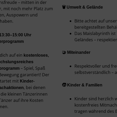
nsfreude – mitten in der
🗑️ Umwelt & Gelände
r, mit noch mehr Platz zum
en, Auspowern und
Bitte achtet auf unser
haben.
bereitgestellten Behäl
Das Maislabyrinth ist 
13:30–15:00 Uhr
Geländes – respektier
erprogramm
🤝 Miteinander
dich auf ein
kostenloses,
chslungsreiches
Respektvoller und fr
– Spiel, Spaß
programm
selbstverständlich – 
Bewegung garantiert! Der
tartet mit
Kinder-
🧒 Kinder & Familien
, bei denen
achaktionen
 die kleinen Tänzerinnen
Kinder sind herzlich w
Tänzer auf ihre Kosten
kostenfreies Mitmac
men.
tragen während des Ev