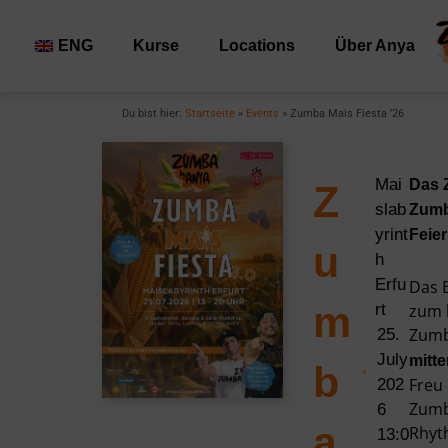
Zum
Inhalt
ENG
Kurse
Locations
Über Anya
springen
Du bist hier:
Startseite
»
Events
»
Zumba Mais Fiesta ’26
Mai
Das 
Z
slab
Zumb
yrint
Feier
u
h
Erfu
Das
m
rt
zum 
Zumb
25.
July
mitte
b
Freu 
202
Zumb
6
a
Rhyt
13:0