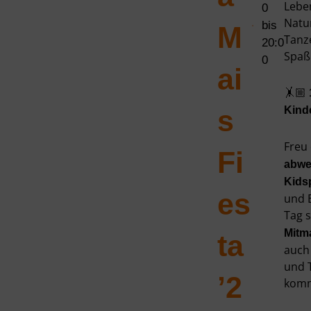
Lebe
0
Natu
bis
M
Tanz
20:0
Spaß
0
ai
🤸🏼
s
Kind
Freu 
Fi
abwe
Kids
es
und 
Tag s
Mitm
ta
auch
und 
’2
kom