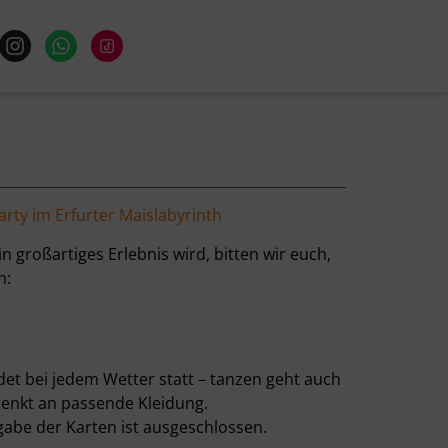
I
W
n
h
s
a
t
t
a
s
g
a
r
p
a
p
m
arty im Erfurter Maislabyrinth
in großartiges Erlebnis wird, bitten wir euch,
n:
det bei jedem Wetter statt – tanzen geht auch
 denkt an passende Kleidung.
be der Karten ist ausgeschlossen.