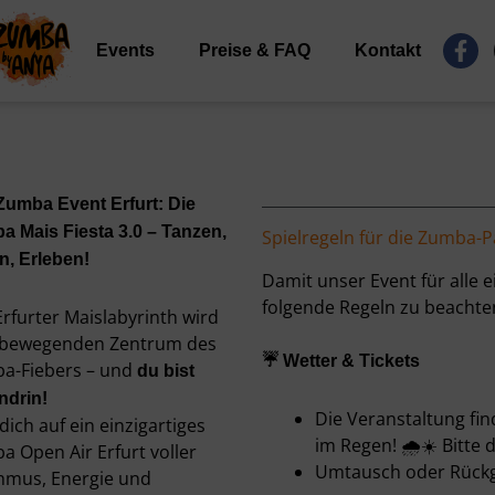
F
Events
Preise & FAQ
Kontakt
a
c
e
b
o
o
k
Zumba Event Erfurt: Die
-
a Mais Fiesta 3.0 – Tanzen,
Spielregeln für die Zumba-P
f
n, Erleben!
Damit unser Event für alle e
folgende Regeln zu beachte
Erfurter Maislabyrinth
wird
bewegenden Zentrum des
☔ Wetter & Tickets
a-Fiebers – und
du bist
ndrin!
Die Veranstaltung fin
dich auf ein einzigartiges
im Regen! 🌧️☀️ Bitte
a Open Air Erfurt voller
Umtausch oder Rückga
hmus, Energie und