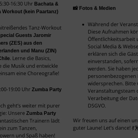
15:30-16:30 Uhr
Bachata &
📸 Fotos & Medien
a Workout (kein Paartanz)
Während der Veranst
mitreißendes Tanz-Workout
Diese Aufnahmen kön
pecial Guests Jaromir
Öffentlichkeitsarbei
ers (ZES) aus den
Social Media & Webse
erlanden und Manu (ZIN)
erklären sich die Gäs
. Lerne die Basics,
Chile
einverstanden, sofern
e die Musik und entwickle
werden. Sie haben je
insam eine Choreografie!
personenbezogenen Da
widersprechen. Bitte 
7:00-19:00 Uhr
Zumba Party
Veranstaltungsteam o
Verarbeitung der Date
ch geht’s weiter mit purer
DSGVO.
gie: Unsere
Zumba Party
Wir freuen uns auf einen un
antastischen Trainern lädt
guter Laune! Let’s dance! 💃
 ein zum Tanzen,
owern und Spaß haben!