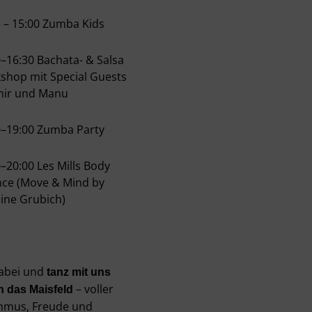
5 – 15:00 Zumba Kids
0–16:30 Bachata- & Salsa
shop mit Special Guests
mir und Manu
0–19:00 Zumba Party
–20:00 Les Mills Body
nce (Move & Mind by
line Grubich)
dabei und
tanz mit uns
– voller
h das Maisfeld
hmus, Freude und