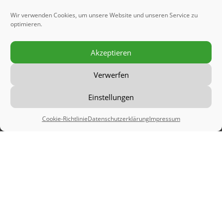
Wir verwenden Cookies, um unsere Website und unseren Service zu
optimieren.
Akzeptieren
Du bist hier:
Startseite
»
Fitnesskurse
Bauch Beine Po
Verwerfen
Step
Aerobic
Core Fitness
Einstellungen
Cookie-Richtlinie
Datenschutzerklärung
Impressum