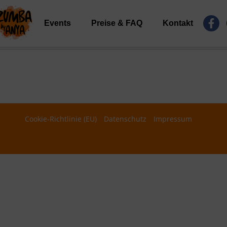
F
Events
Preise & FAQ
Kontakt
a
c
e
b
o
o
k
-
f
Cookie-Richtlinie (EU)
Datenschutz
Impressum