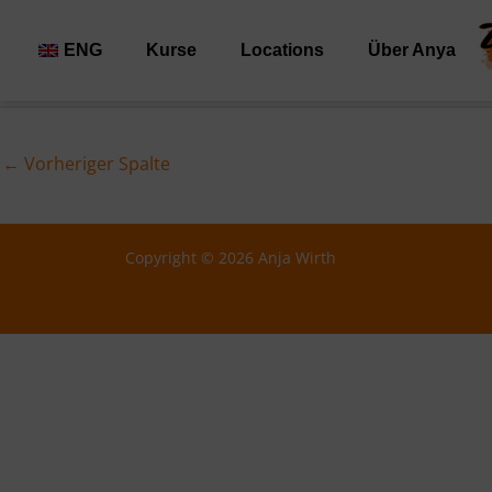
Zum
Inhalt
ENG
Kurse
Locations
Über Anya
springen
←
Vorheriger Spalte
Copyright © 2026 Anja Wirth