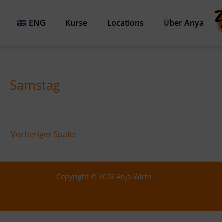
Zum
Inhalt
ENG
Kurse
Locations
Über Anya
springen
Samstag
←
Vorheriger Spalte
Copyright © 2026 Anja Wirth