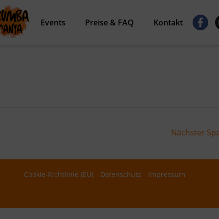
F
Events
Preise & FAQ
Kontakt
a
c
e
b
o
o
k
-
f
Nächster Sp
Cookie-Richtlinie (EU)
Datenschutz
Impressum