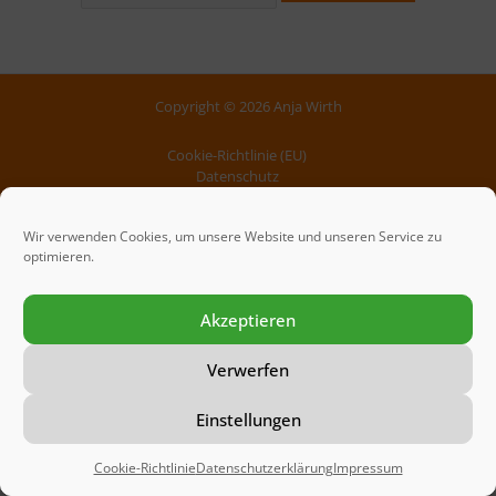
Copyright © 2026 Anja Wirth
Cookie-Richtlinie (EU)
Datenschutz
Impressum
Wir verwenden Cookies, um unsere Website und unseren Service zu
Webdesign by
360 Creations LLP
.
optimieren.
Akzeptieren
Verwerfen
Einstellungen
Cookie-Richtlinie
Datenschutzerklärung
Impressum