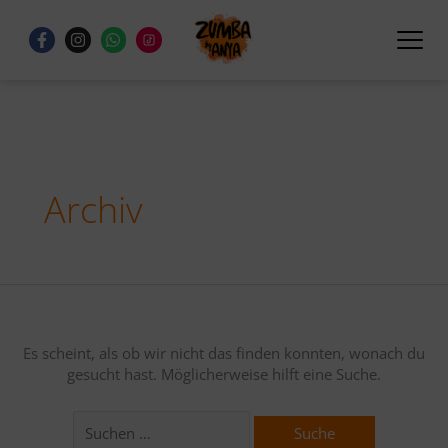
Zum
Suchen
Inhalt
nach:
F
I
W
a
n
h
springen
c
s
a
e
t
t
b
a
s
o
g
a
o
r
p
k
a
p
-
m
f
Archiv
Es scheint, als ob wir nicht das finden konnten, wonach du
gesucht hast. Möglicherweise hilft eine Suche.