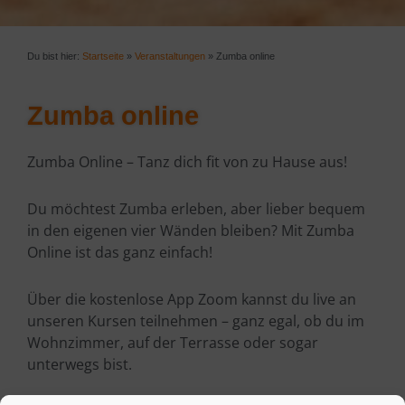
Du bist hier:
Startseite
»
Veranstaltungen
»
Zumba online
Zumba online
Zumba Online – Tanz dich fit von zu Hause aus!
Du möchtest Zumba erleben, aber lieber bequem
in den eigenen vier Wänden bleiben? Mit Zumba
Online ist das ganz einfach!
Über die kostenlose App Zoom kannst du live an
unseren Kursen teilnehmen – ganz egal, ob du im
Wohnzimmer, auf der Terrasse oder sogar
unterwegs bist.